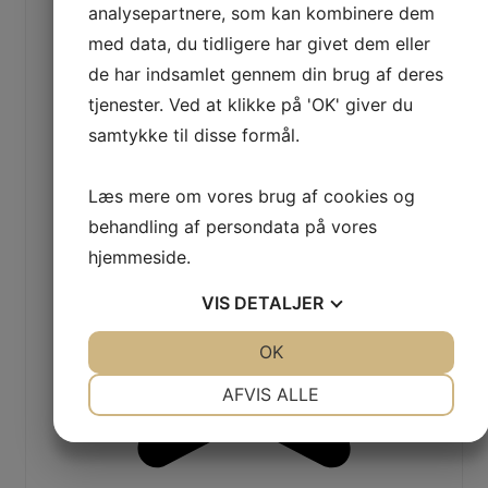
analysepartnere, som kan kombinere dem
med data, du tidligere har givet dem eller
de har indsamlet gennem din brug af deres
tjenester. Ved at klikke på 'OK' giver du
samtykke til disse formål.
Læs mere om vores brug af cookies og
behandling af persondata på vores
hjemmeside.
VIS
DETALJER
JA
NEJ
OK
JA
NEJ
NØDVENDIGE
PRÆFERENCER
AFVIS ALLE
JA
NEJ
JA
NEJ
MARKETING
STATISTIK