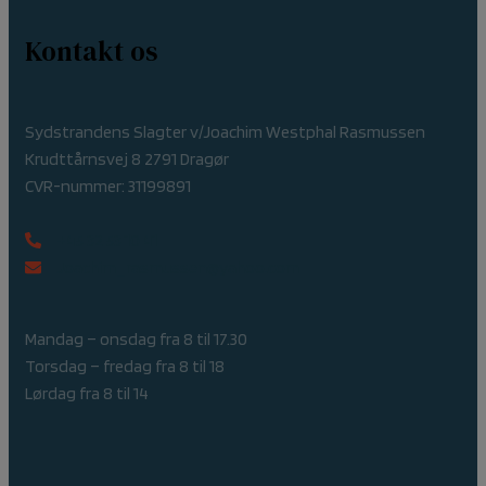
Kontakt os
Sydstrandens Slagter v/Joachim Westphal Rasmussen
Krudttårnsvej 8 2791 Dragør
CVR-nummer: 31199891
+45 32 53 10 41
Joachim_rasmussen@yahoo.com
Mandag – onsdag fra 8 til 17.30
Torsdag – fredag fra 8 til 18
Lørdag fra 8 til 14