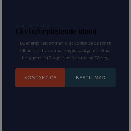
RING ENDELIG TIL OS
Få et uforpligtende tilbud
Du er altid velkommen til at kontakte os for et
tilbud, eller hvis du har nogen spørgsmål. Vi har
beliggenhed i Dragør nær Kastrup og Tårnby.
KONTAKT OS
BESTIL MAD