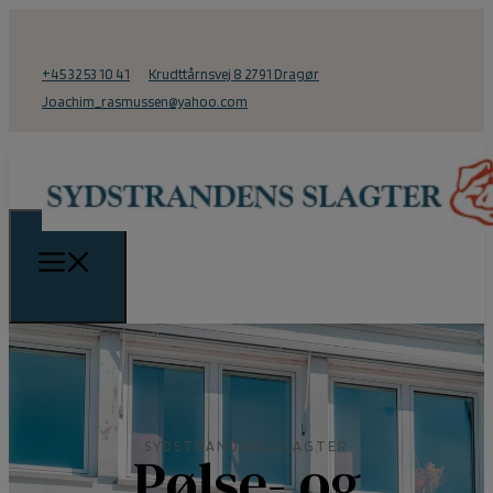
+45 32 53 10 41
Krudttårnsvej 8 2791 Dragør
Joachim_rasmussen@yahoo.com
SYDSTRANDENS SLAGTER
Pølse- og