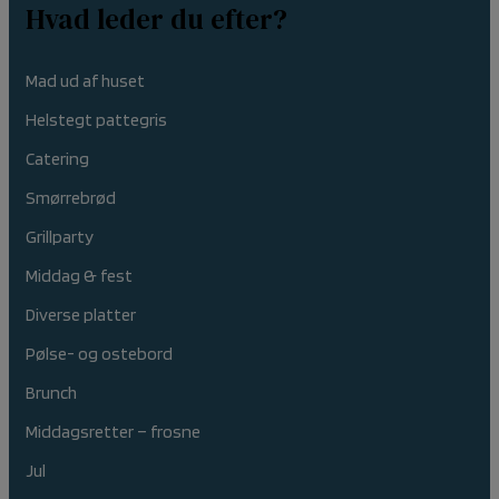
Hvad leder du efter?
Mad ud af huset
Helstegt pattegris
Catering
Smørrebrød
Grillparty
Middag & fest
Diverse platter
Pølse- og ostebord
Brunch
Middagsretter – frosne
Jul