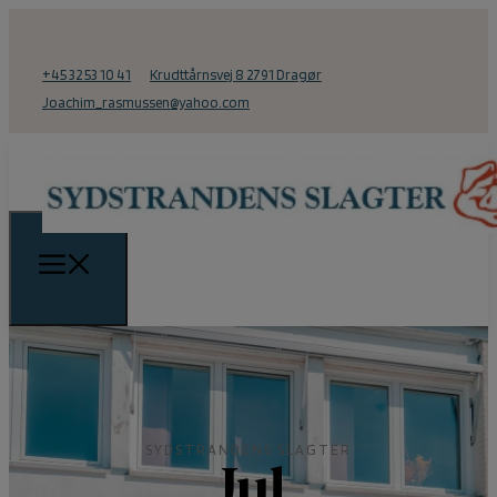
+45 32 53 10 41
Krudttårnsvej 8 2791 Dragør
Joachim_rasmussen@yahoo.com
SYDSTRANDENS SLAGTER
Jul