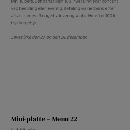
Min. 10 pers. Søndagstillæg 10%. *Betaling sker kontant
ved bestilling eller levering. Betaling via netbank efter
aftale, senest 3 dage fra leveringsdato. Herefter 100 kr.
i rykkergebyr.
Laves ikke den 23. og den 24. december.
Mini-platte – Menu 22
Sild, frit valg