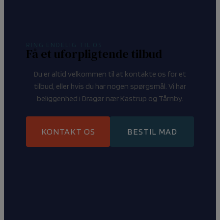
RING ENDELIG TIL OS
Få et uforpligtende tilbud
Du er altid velkommen til at kontakte os for et
tilbud, eller hvis du har nogen spørgsmål. Vi har
beliggenhed i Dragør nær Kastrup og Tårnby.
KONTAKT OS
BESTIL MAD