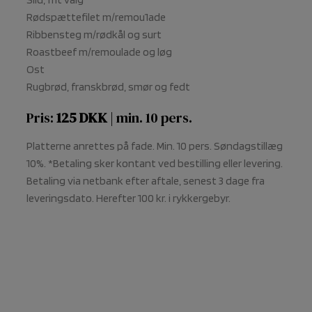
Rødspættefilet m/remou1ade
Ribbensteg m/rødkål og surt
Roastbeef m/remoulade og løg
Ost
Rugbrød, franskbrød, smør og fedt
Pris:
125 DKK
| min. 10 pers.
Platterne anrettes på fade. Min. 10 pers. Søndagstillæg
10%. *Betaling sker kontant ved bestilling eller levering.
Betaling via netbank efter aftale, senest 3 dage fra
leveringsdato. Herefter 100 kr. i rykkergebyr.