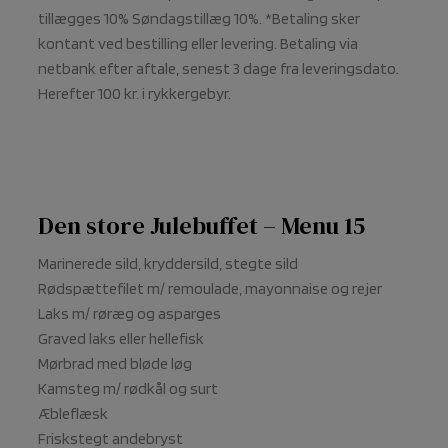
tillægges 10% Søndagstillæg 10%. *Betaling sker
kontant ved bestilling eller levering. Betaling via
netbank efter aftale, senest 3 dage fra leveringsdato.
Herefter 100 kr. i rykkergebyr.
Den store Julebuffet – Menu 15
Marinerede sild, kryddersild, stegte sild
Rødspættefilet m/ remoulade, mayonnaise og rejer
Laks m/ røræg og asparges
Graved laks eller hellefisk
Mørbrad med bløde løg
Kamsteg m/ rødkål og surt
Æbleflæsk
Friskstegt andebryst