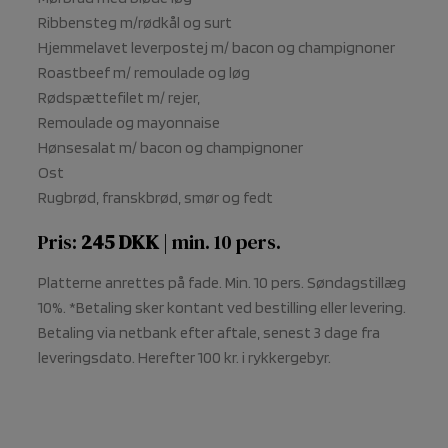
Ribbensteg m/rødkål og surt
Hjemmelavet leverpostej m/ bacon og champignoner
Roastbeef m/ remoulade og løg
Rødspættefilet m/ rejer,
Remoulade og mayonnaise
Hønsesalat m/ bacon og champignoner
Ost
Rugbrød, franskbrød, smør og fedt
Pris:
245 DKK
| min. 10 pers.
Platterne anrettes på fade. Min. 10 pers. Søndagstillæg
10%. *Betaling sker kontant ved bestilling eller levering.
Betaling via netbank efter aftale, senest 3 dage fra
leveringsdato. Herefter 100 kr. i rykkergebyr.