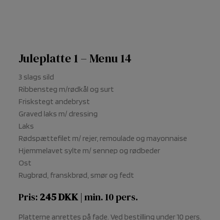
Juleplatte 1 – Menu 14
3 slags sild
Ribbensteg m/rødkål og surt
Friskstegt andebryst
Graved laks m/ dressing
Laks
Rødspættefilet m/ rejer, remoulade og mayonnaise
Hjemmelavet sylte m/ sennep og rødbeder
Ost
Rugbrød, franskbrød, smør og fedt
Pris:
245 DKK
| min. 10 pers.
Platterne anrettes på fade. Ved bestilling under 10 pers.