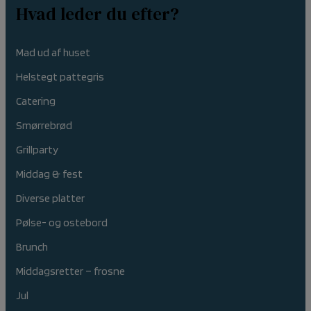
Hvad leder du efter?
Mad ud af huset
Helstegt pattegris
Catering
Smørrebrød
Grillparty
Middag & fest
Diverse platter
Pølse- og ostebord
Brunch
Middagsretter – frosne
Jul