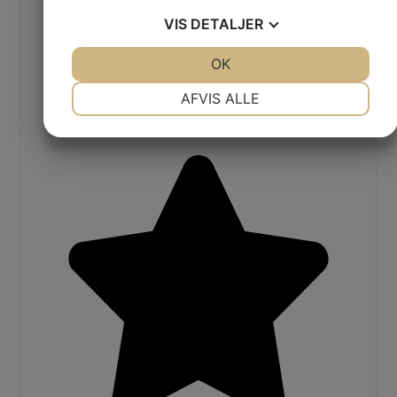
VIS
DETALJER
JA
NEJ
OK
JA
NEJ
NØDVENDIGE
PRÆFERENCER
AFVIS ALLE
JA
NEJ
JA
NEJ
MARKETING
STATISTIK