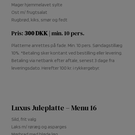
Mager hjemmelavet sylte
Ost m/ frugtsalat
Rugbrød, kiks, smør og fedt
Pris:
300 DKK
| min. 10 pers.
Platterne anrettes på fade. Min. 10 pers. Søndagstillæg
10%. *Betaling sker kontant ved bestilling eller levering.
Betaling via netbank efter aftale, senest 3 dage fra
leveringsdato. Herefter 100 kr. i rykkergebyr.
Luxus Juleplatte – Menu 16
Sild, frit valg
Laks m/ røræg og asparges
Mørbrad med bløde løg