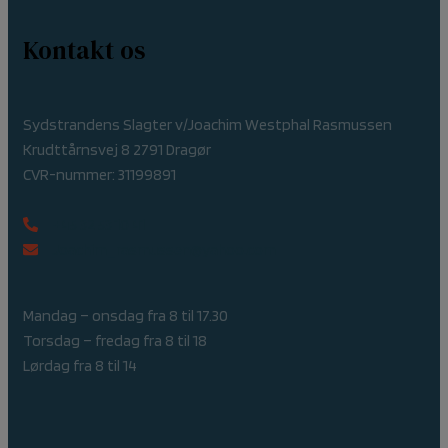
Kontakt os
Sydstrandens Slagter v/Joachim Westphal Rasmussen
Krudttårnsvej 8 2791 Dragør
CVR-nummer: 31199891
+45 32 53 10 41
Joachim_rasmussen@yahoo.com
Mandag – onsdag fra 8 til 17.30
Torsdag – fredag fra 8 til 18
Lørdag fra 8 til 14