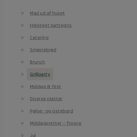
Helstegt pattegris
Mad ud af huset
Catering
Helstegt pattegris
Smørrebrød
Catering
Brunch
Smørrebrød
Grillparty
Brunch
Middag & fest
Grillparty
Diverse platter
Middag & fest
Pølse- og ostebord
Diverse platter
Middagsretter – frosne
Pølse- og ostebord
Jul
Middagsretter – frosne
Kørselstillæg
Jul